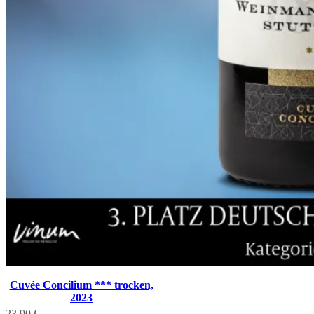
Cuvée Concilium *** trocken,
2023
23,90
€