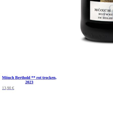
Mönch Berthold ** rot trocken,
2023
13,90
€