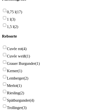
0,75 l
(17)
1 l
(3)
1,5 l
(2)
Rebsorte
Cuvée rot
(4)
Cuvée weiß
(1)
Grauer Burgunder
(1)
Kerner
(1)
Lemberger
(2)
Merlot
(1)
Riesling
(2)
Spätburgunder
(4)
Trollinger
(3)