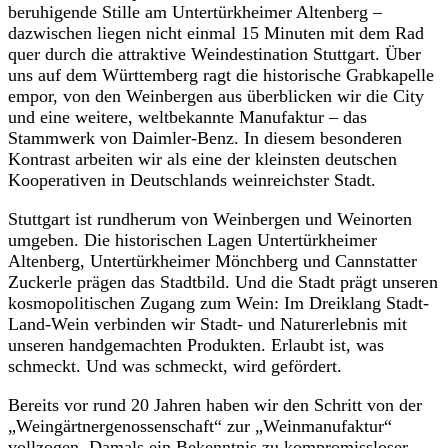
beruhigende Stille am Untertürkheimer Altenberg –
dazwischen liegen nicht einmal 15 Minuten mit dem Rad
quer durch die attraktive Weindestination Stuttgart. Über
uns auf dem Württemberg ragt die historische Grabkapelle
empor, von den Weinbergen aus überblicken wir die City
und eine weitere, weltbekannte Manufaktur – das
Stammwerk von Daimler-Benz. In diesem besonderen
Kontrast arbeiten wir als eine der kleinsten deutschen
Kooperativen in Deutschlands weinreichster Stadt.
Stuttgart ist rundherum von Weinbergen und Weinorten
umgeben. Die historischen Lagen Untertürkheimer
Altenberg, Untertürkheimer Mönchberg und Cannstatter
Zuckerle prägen das Stadtbild. Und die Stadt prägt unseren
kosmopolitischen Zugang zum Wein: Im Dreiklang Stadt-
Land-Wein verbinden wir Stadt- und Naturerlebnis mit
unseren handgemachten Produkten. Erlaubt ist, was
schmeckt. Und was schmeckt, wird gefördert.
Bereits vor rund 20 Jahren haben wir den Schritt von der
„Weingärtnergenossenschaft“ zur „Weinmanufaktur“
vollzogen. Damals ein Bekenntnis zu kompromissloser