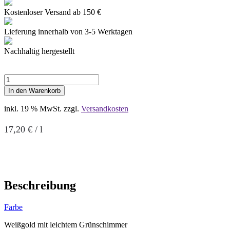
Kostenloser Versand ab 150 €
Lieferung innerhalb von 3-5 Werktagen
Nachhaltig hergestellt
Riesling
**
In den Warenkorb
trocken,
2023
inkl. 19 % MwSt.
zzgl.
Versandkosten
Menge
17,20
€
/
l
Beschreibung
Farbe
Weißgold mit leichtem Grünschimmer