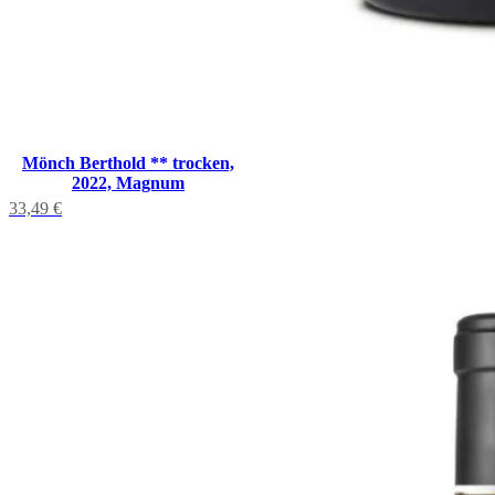
Mönch Berthold ** trocken,
2022, Magnum
33,49
€