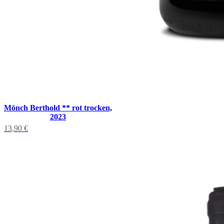
Mönch Berthold ** rot trocken,
2023
13,90
€