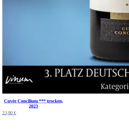
Cuvée Concilium *** trocken,
2023
23,90
€