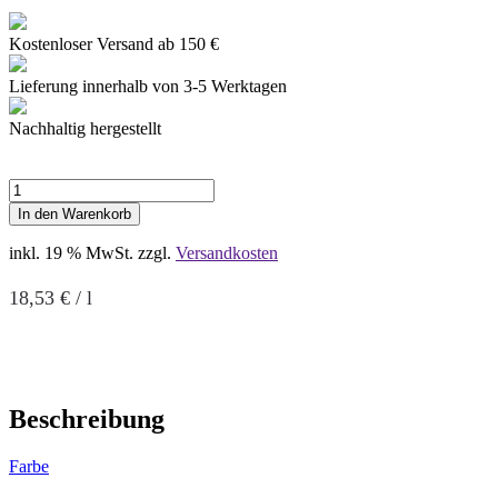
Kostenloser Versand ab 150 €
Lieferung innerhalb von 3-5 Werktagen
Nachhaltig hergestellt
Cabernet
Franc
In den Warenkorb
**
trocken,
inkl. 19 % MwSt.
zzgl.
Versandkosten
2024
Menge
18,53
€
/
l
Beschreibung
Farbe