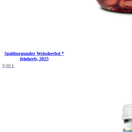
Spätburgunder Weissherbst *
feinherb, 2025
9,90
€