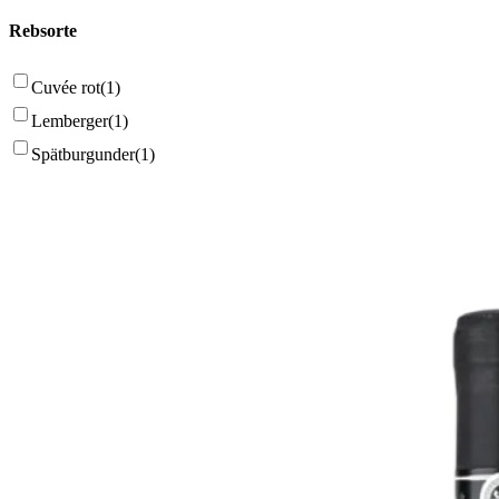
Rebsorte
Cuvée rot
(1)
Lemberger
(1)
Spätburgunder
(1)